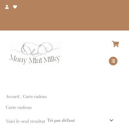
Aller
au
contenu
Livraison offerte dès 100€ d’achat*
D
Accueil
/ Carte cadeau
Carte cadeau
Voici le seul résultat