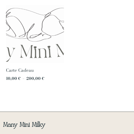
Plage
de
prix :
10,00 €
à
200,00 €
Carte Cadeau
10,00
€
–
200,00
€
Many Mini Milky