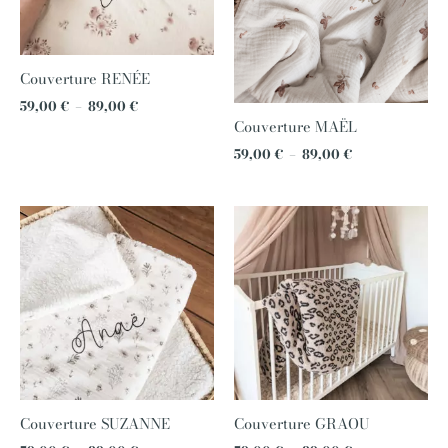
Couverture RENÉE
59,00
€
–
89,00
€
Couverture MAËL
59,00
€
–
89,00
€
Plage
Plage
de
de
prix :
prix :
59,00 €
59,00 €
à
à
89,00 €
89,00 €
Couverture SUZANNE
Couverture GRAOU