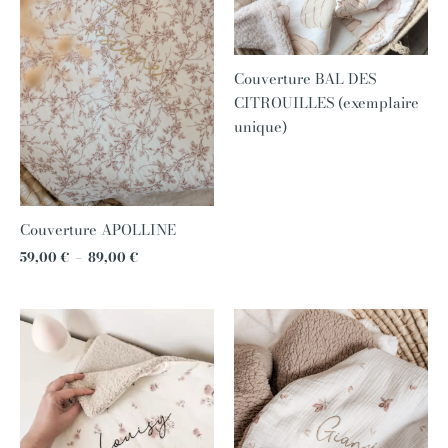
Couverture BAL DES
CITROUILLES (exemplaire
unique)
Couverture APOLLINE
59,00
€
–
89,00
€
Plage
Plage
de
de
prix :
prix :
59,00 €
59,00 €
à
à
89,00 €
89,00 €