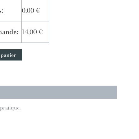
s:
0,00
€
mande:
14,00
€
 panier
 pratique.