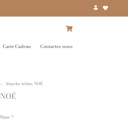
Dé
s
Carte Cadeau
Contactez-nous
s
/ Attache tétine NOÉ
e NOÉ
 Mam ?