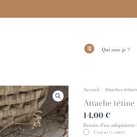
Qui suis-je ?
quantité
Accueil
/
Attaches tétine
de
Attache tétin
Attache
tétine
14,00
€
NOÉ
Besoin d'un adaptateur
C'est ici !
(
+
2,00
€
)