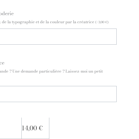
oderie
de la typographie et de la couleur par la créatrice
(
+
3,00
€
)
ce
nde ? Une demande particulière ? Laissez-moi un petit
14,00
€