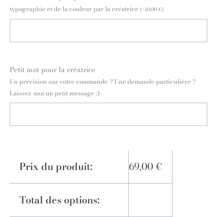
typographie et de la couleur par la créatrice
(
+
10,00
€
)
Petit mot pour la créatrice
Un précision sur votre commande ? Une demande particulière ?
Laissez-moi un petit message :)
Prix du produit:
69,00
€
Total des options: