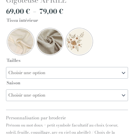
69,00
€
–
79,00
€
Tissu intérieur
Tailles
Saison
Personnalisation par broderie
Prénom ou mot doux + petit symbole facultatif au choix (coeur,
soleil, feuille, coquillage, arc en ciel ou abeille) / Choix de la