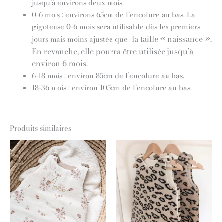
jusqu’à environs deux mois.
0-6 mois : environs 65cm de l’encolure au bas. La
gigoteuse 0-6 mois sera utilisable dès les premiers
la taille « naissance ».
jours mais moins ajustée que
En revanche, elle pourra être utilisée jusqu’à
environ 6 mois.
6-18 mois : environ 85cm de l’encolure au bas.
18-36 mois : environ 105cm de l’encolure au bas.
Produits similaires
Plage
Plage
de
de
prix :
prix :
69,00 €
69,00 €
à
à
79,00 €
79,00 €