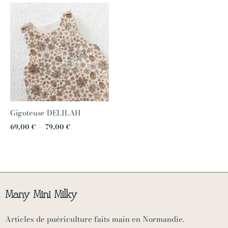
Plage
de
prix :
69,00 €
à
79,00 €
Gigoteuse DELILAH
69,00
€
–
79,00
€
Many Mini Milky
Articles de puériculture faits main en Normandie.