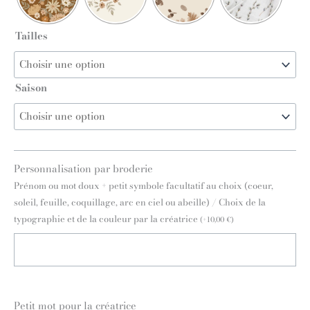
Tailles
Saison
Personnalisation par broderie
Prénom ou mot doux + petit symbole facultatif au choix (coeur,
soleil, feuille, coquillage, arc en ciel ou abeille) / Choix de la
typographie et de la couleur par la créatrice
(
+
10,00
€
)
Petit mot pour la créatrice