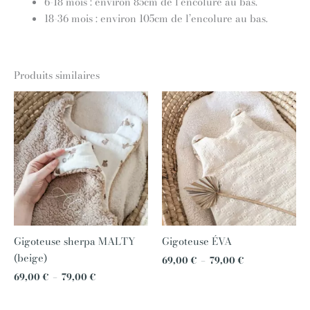
6-18 mois : environ 85cm de l’encolure au bas.
18-36 mois : environ 105cm de l’encolure au bas.
Produits similaires
Plage
Plage
de
de
prix :
prix :
69,00 €
69,00 €
à
à
79,00 €
79,00 €
Gigoteuse sherpa MALTY
Gigoteuse ÉVA
(beige)
69,00
€
–
79,00
€
69,00
€
–
79,00
€