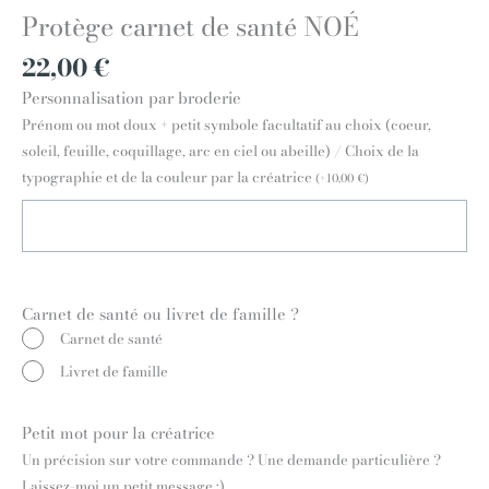
Protège carnet de santé NOÉ
22,00
€
Personnalisation par broderie
Prénom ou mot doux + petit symbole facultatif au choix (coeur,
soleil, feuille, coquillage, arc en ciel ou abeille) / Choix de la
typographie et de la couleur par la créatrice
(
+
10,00
€
)
Carnet de santé ou livret de famille ?
Carnet de santé
Livret de famille
Petit mot pour la créatrice
Un précision sur votre commande ? Une demande particulière ?
Laissez-moi un petit message :)