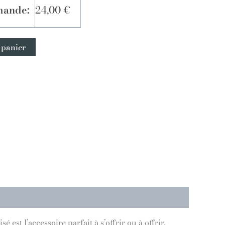
mande:
24,00
€
 panier
t l’accessoire parfait à s’offrir ou à offrir.