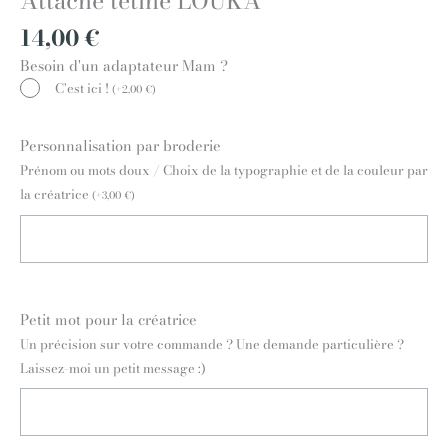
14,00
€
Besoin d'un adaptateur Mam ?
C'est ici !
(
+
2,00
€
)
Personnalisation par broderie
Prénom ou mots doux / Choix de la typographie et de la couleur par
la créatrice
(
+
3,00
€
)
Petit mot pour la créatrice
Un précision sur votre commande ? Une demande particulière ?
Laissez-moi un petit message :)