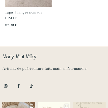
Tapis à langer nomade
GISÈLE
29,00
€
Many Mini Milky
Articles de puériculture faits main en Normandie.
I
F
T
n
a
i
s
c
k
t
e
t
a
b
o
g
o
k
r
o