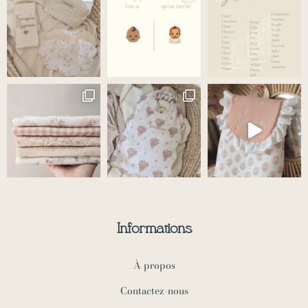
a
k
m
-
f
Informations
À propos
Contactez-nous