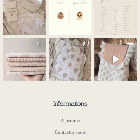
a
k
m
-
f
Informations
À propos
Contactez-nous